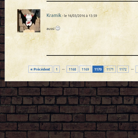
Kramik
- le 16/03/2016 à 13:59
aussi
...
...
« Précédent
1
1168
1169
1170
1171
1172