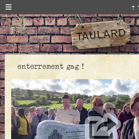
⇡ 
enterrement gag !