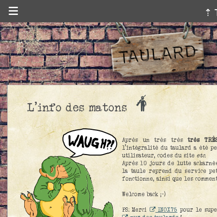
⇡ 
L'info des matons
Après un très très
très TRÈ
l'intégralité du taulard a été p
utilisateur, codes du site
etc.
Après 10 jours de lutte acharnée
la taule reprend du service peti
fonctionne, ainsi que les commen
Welcome back ;-)
PS: Merci
INOX75
pour le supe